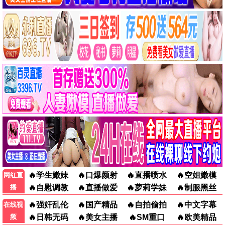
大伯：殤胎祭
HD
福尔摩斯小姐3 Enola Holmes 3
HD
Becoming Vera
HD
嘉陵江上
HD
庄蹻演义
HD
献给邪恶 악에 바쳐
HD
📺 最新电视剧
国产剧
|
香港剧
|
韩国剧
|
欧美剧
更新至01集
更新至77集
更新至06集
末日地堡 第三季 Silo Season 3
红色珍珠
恐怖角 Cape Fear
丽贝卡·弗格森,科曼,哈丽特·瓦尔特
朴真熙,李甫姫,李元宗
哈维尔·巴登,艾米·亚当斯,帕特里克·威尔森
更新至17集
更新至67集
更新至03集