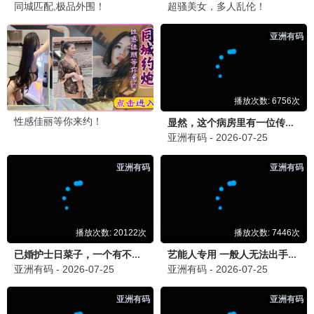
🎬
天龙
影院
首页
电影
电视剧
综艺
动漫
短剧
🔍
🔥 热播推荐
⟳ 换一换
🎬 最新电影
动作片
|
喜剧片
|
爱情片
|
科幻片
|
剧情片