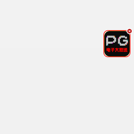
首页
电影
电视剧
综艺
动漫
短剧
🔍
🔥 热播推荐
⟳ 换一换
🎬 最新电影
动作片
|
喜剧片
|
爱情片
|
科幻片
|
剧情片
📺 最新电视剧
国产剧
|
香港剧
|
韩国剧
|
欧美剧