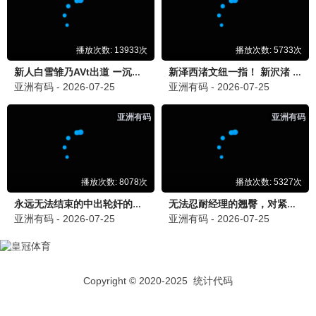
📺 最新电视剧
国产剧
|
香港剧
|
韩国剧
|
欧美剧
🎤 最新综艺
大陆综艺
|
日韩综艺
|
欧美综艺
🌸 最新动漫
国产动漫
|
日本动漫
|
欧美动漫