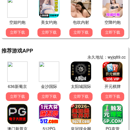
国产动漫
|
日本动漫
|
欧美动漫
更新至01集
更新至01集
更新至01集
令和的斑小姐
文豪野犬 汪！第二季
少女怪兽焦糖味
田村睦心,寺杣昌纪,津田美波
上村祐翔,宫野真守,细谷佳正
千贺光莉,梶田大嗣,关根明良
更新至01集
更新至01集
更新至80集
尼古喵喵
被追放的转生重骑士用游戏知识开无双
大主宰 年番1
夏吉优子,松冈美里,船户百合绘
大冢刚央,若山诗音,阿部菜摘子
孙朗朗,李诗萌,江月
更新至02集
更新至84集
全14集
落第贤者的学院无双 第二回转生
沧元图
冰之城墙 氷の城壁
梅田修一朗,小山内怜央,白石晴香
内详
永濑安奈,和泉风花,千叶翔也
更新至192集
更新至08集
更新至07集
灵武大陆
汪汪队之小砾与工程家族 第三季
苏东坡与杭州的故事
李翰林,钱琛,倚栏桡
Alessandro Pugiotto,Leslie Adlam
内详
逆天至尊
更新至528集
无上神帝 第一季
更新至619集