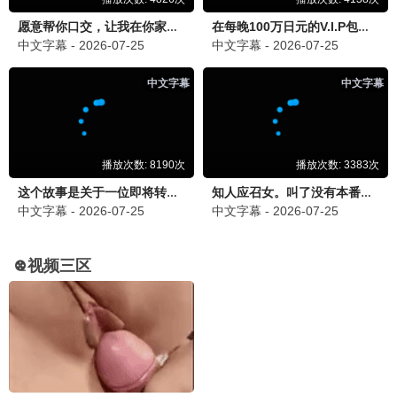
☆
☆
☆
☆
☆
评分：
选评分
✍️ 发布留言
🎬 星空影院
免费在线观看 · 每日更新 · 高清流畅
本站所有资源均来自互联网，仅供学习交流，如有侵权请联系我们。
© 2026 星空影院 All Rights Reserved.