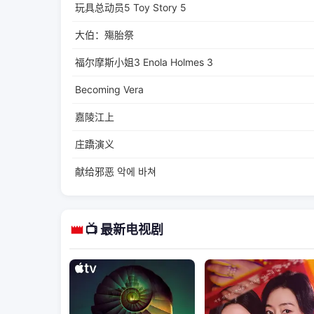
玩具总动员5 Toy Story 5
大伯：殤胎祭
福尔摩斯小姐3 Enola Holmes 3
Becoming Vera
嘉陵江上
庄蹻演义
献给邪恶 악에 바쳐
📺 最新电视剧