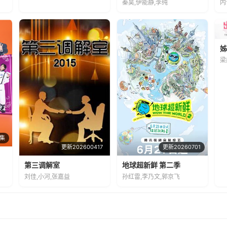
秦昊,伊能静,李纯
内
梁
集
更新202600417
更新20260701
第三调解室
地球超新鲜 第二季
刘佳,小河,张嘉益
孙红雷,李乃文,郭京飞