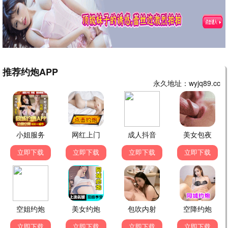
国产动漫
|
日本动漫
|
欧美动漫
更新至01集
更新至01集
更新至01集
令和的斑小姐
文豪野犬 汪！第二季
少女怪兽焦糖味
田村睦心,寺杣昌纪,津田美波
上村祐翔,宫野真守,细谷佳正
千贺光莉,梶田大嗣,关根明良
更新至01集
更新至01集
更新至80集
尼古喵喵
被追放的转生重骑士用游戏知识开无双
大主宰 年番1
夏吉优子,松冈美里,船户百合绘
大冢刚央,若山诗音,阿部菜摘子
孙朗朗,李诗萌,江月
更新至02集
更新至84集
全14集
落第贤者的学院无双 第二回转生
沧元图
冰之城墙 氷の城壁
梅田修一朗,小山内怜央,白石晴香
内详
永濑安奈,和泉风花,千叶翔也
更新至192集
更新至08集
更新至07集
灵武大陆
汪汪队之小砾与工程家族 第三季
苏东坡与杭州的故事
李翰林,钱琛,倚栏桡
Alessandro Pugiotto,Leslie Adlam
内详
逆天至尊
更新至528集
无上神帝 第一季
更新至619集