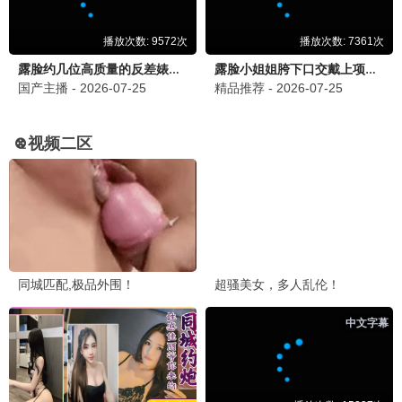
☆
☆
☆
☆
☆
评分：
选评分
✍️ 发布留言
🎬 星空影院
免费在线观看 · 每日更新 · 高清流畅
本站所有资源均来自互联网，仅供学习交流，如有侵权请联系我们。
© 2026 星空影院 All Rights Reserved.