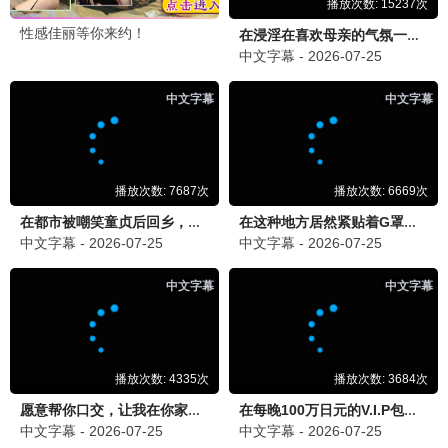
🎬
天龙
影院
首页
电影
电视剧
综艺
动漫
短剧
🔍
🔥 热播推荐
⟳ 换一换
🎬 最新电影
动作片
|
喜剧片
|
爱情片
|
科幻片
|
剧情片