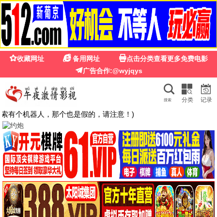
🎬
天龙
影院
首页
电影
电视剧
综艺
动漫
短剧
🔍
🔥 热播推荐
⟳ 换一换
全集
已完结
已完结
八零女配觉醒后，惹得竹马心乱颤
奶团被找回预知未来救全族
萌娃上山打猎养全家
内详
内详
内详
全集
已完结
已完结
乡村御兽神医
八岁铁汉怒带全村起飞
岛屿搜奇
内详
内详
内详