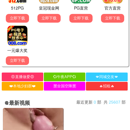
肆零肆：山茶花会开
最强潜龙在都市
凤鸣三生3：双生错
王皓祯＆谭盐盐＆卡戎
内详
白珩威＆曹曦月
完结
完结
完结
闪婚傅总，我带崽当团宠
都市无敌，我的身份藏不住了
云小姐专治傲娇
张君雅＆王阡惠
王炳翔＆马铭婕
业文＆彭瑶
完结
完结
完结
厂长家的纨绔被我收服了
从纨绔到镇北侯我统领天下
高校罗曼史
钟政＆曹嘉怡
董劭辉＆孙海云
苏语桐＆顾言
师尊仙逝，师娘请节哀
完结
我干殡葬那些年
完结
隐婚后我成了他的偏爱
完结
我那十年不见的发小
完结
错位新婚夜
完结
我才不当虐文女主
完结