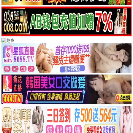
大伯：殤胎祭
HD
福尔摩斯小姐3 Enola Holmes 3
HD
Becoming Vera
HD
嘉陵江上
HD
庄蹻演义
HD
献给邪恶 악에 바쳐
HD
📺 最新电视剧
国产剧
|
香港剧
|
韩国剧
|
欧美剧
更新至01集
更新至77集
更新至06集
末日地堡 第三季 Silo Season 3
红色珍珠
恐怖角 Cape Fear
丽贝卡·弗格森,科曼,哈丽特·瓦尔特
朴真熙,李甫姫,李元宗
哈维尔·巴登,艾米·亚当斯,帕特里克·威尔森
更新至17集
更新至67集
更新至03集