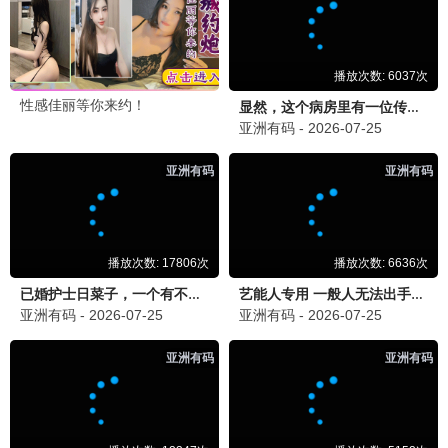
📱 最新短剧
穿越重生
|
反转爽剧
|
言情总裁
|
古装仙侠
🎬 电影总榜单
📺 电视剧总榜单
🎤 综艺总榜单
🌸 动漫总榜单