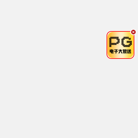
首页
电影
电视剧
综艺
动漫
短剧
🔍
🔥 热播推荐
⟳ 换一换
🎬 最新电影
动作片
|
喜剧片
|
爱情片
|
科幻片
|
剧情片
📺 最新电视剧
国产剧
|
香港剧
|
韩国剧
|
欧美剧